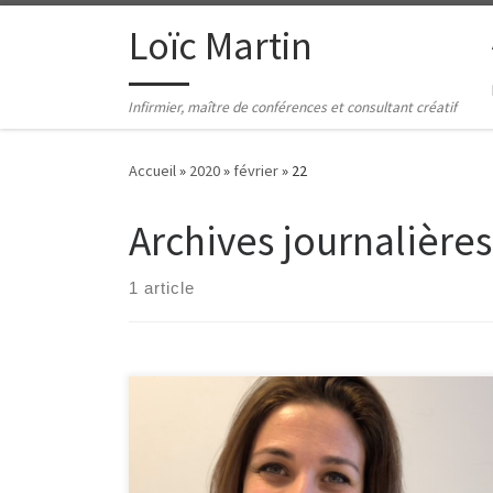
Passer au contenu
Loïc Martin
Infirmier, maître de conférences et consultant créatif
Accueil
»
2020
»
février
»
22
Archives journalières
1 article
Carla est faisant fonction de cadre de santé aux
urgences du CHU de Rouen Normandie, Elle a lu avec
attention le livre « le raisonnement clinique infirmier :