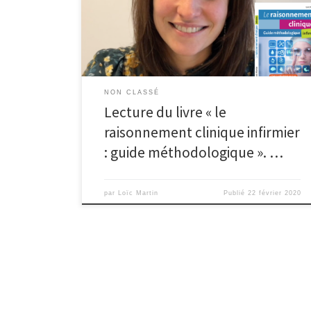
guide méthodologique ». Force de proposition pour
travailler à l’encadrement des étudiants et notamment
au développement d’un haut raisonnement clinique,
Carla recommande chaudement cet […]
NON CLASSÉ
Lecture du livre « le
raisonnement clinique infirmier
: guide méthodologique ». …
par
Loïc Martin
Publié
22 février 2020