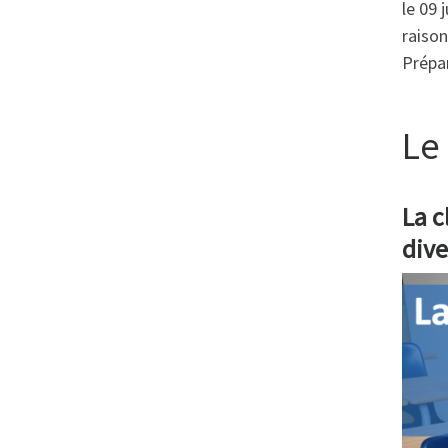
le 09 
raiso
Prépar
Le
La c
dive