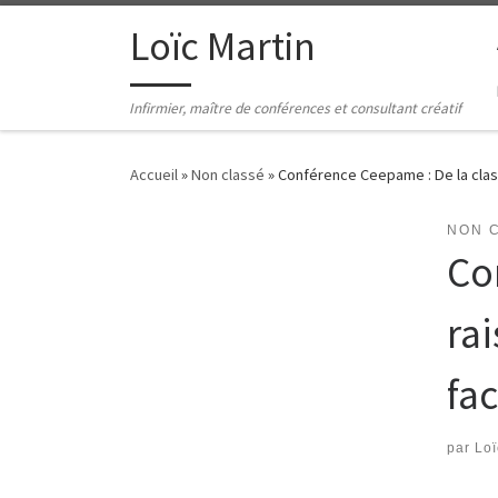
Passer au contenu
Loïc Martin
Infirmier, maître de conférences et consultant créatif
Accueil
»
Non classé
»
Conférence Ceepame : De la class
NON 
Co
ra
fac
par
Loï