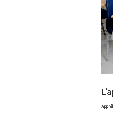
L’
Appréh